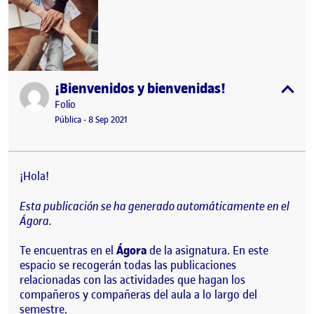
¡Bienvenidos y bienvenidas!
Publicado por
expa
Publicado por
Folio
Visibilidad:
Fecha de publicación
15 septiembre, 2022 3:41 pm
Pública
-
8 Sep 2021
¡Hola!
Esta publicación se ha generado automáticamente en el
Ágora.
Te encuentras en el
Ágora
de la asignatura. En este
espacio se recogerán todas las publicaciones
relacionadas con las actividades que hagan los
compañeros y compañeras del aula a lo largo del
semestre.