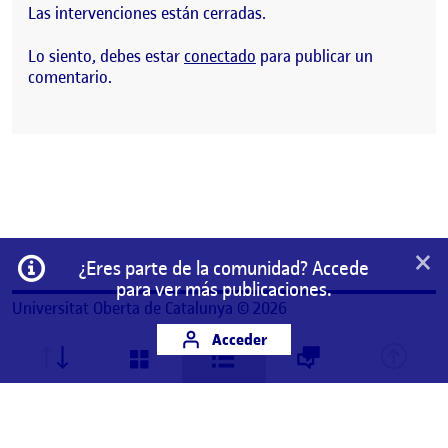
Las intervenciones están cerradas.
Lo siento, debes estar
conectado
para publicar un
comentario.
×
Información
¿Eres parte de la comunidad? Accede
para ver más publicaciones.
Universitat Oberta de Catalunya © 2026
Acceder
Este es un espacio de trabajo personal de un/a
estudiante de la Universitat Oberta de Catalunya.
Cualquier contenido publicado en este espacio es