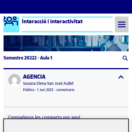
Logo Ágora
Interacció i interactivitat
Saltar al contenido
Semestre 20222 - Aula 1
AGENCIA
Publicado por
expa
Publicado por
Susana Elena San José Aullet
Visibilidad:
Fecha de publicación
en AGENCIA
Pública
-
1 Jun 2023
-
comentario
Compañeros les comparto por aquí